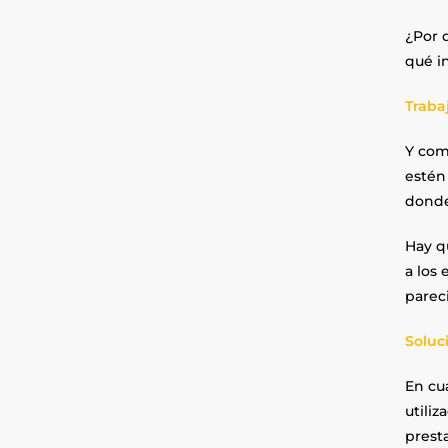
¿Por 
qué i
Trabaj
Y como
estén
donde
Hay q
a los 
pareci
Soluc
En cu
utiliz
presta