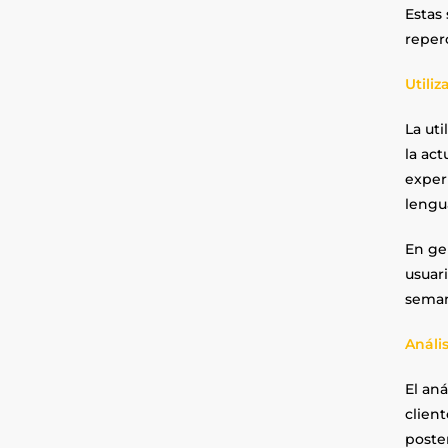
Estas 
reper
Utili
La uti
la ac
exper
lengu
En ge
usuari
sema
Análi
El aná
client
poste