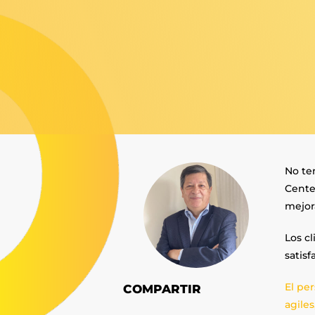
No te
Cente
mejor
Los cl
satisf
El pe
COMPARTIR
agiles