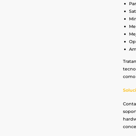
Par
Sat
Min
Men
Mej
Opt
Amp
Tratam
tecnol
como 
Soluc
Conta
sopor
hardw
conce