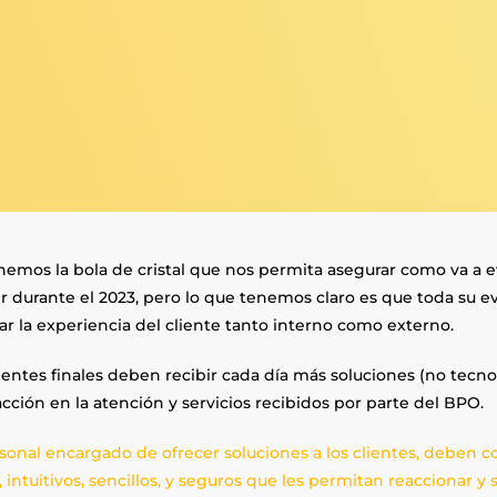
nemos la bola de cristal que nos permita asegurar como va a ev
r durante el 2023, pero lo que tenemos claro es que toda su e
ar la experiencia del cliente tanto interno como externo.
ientes finales deben recibir cada día más soluciones (no tecno
acción en la atención y servicios recibidos por parte del BPO.
rsonal encargado de ofrecer soluciones a los clientes, deben 
, intuitivos, sencillos, y seguros que les permitan reaccionar y