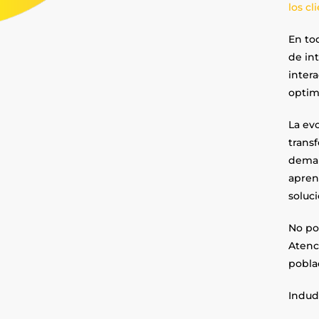
los cl
En to
de int
inter
optim
La evo
transf
deman
apren
soluc
No pod
Atenci
pobla
Indud