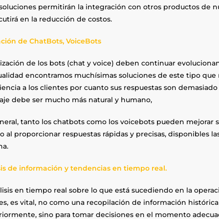
soluciones permitirán la integración con otros productos de nu
cutirá en la reducción de costos.
zación de ChatBots, VoiceBots
lización de los bots (chat y voice) deben continuar evoluciona
tualidad encontramos muchísimas soluciones de este tipo qu
iencia a los clientes por cuanto sus respuestas son demasiado 
aje debe ser mucho más natural y humano,
neral, tanto los chatbots como los voicebots pueden mejorar s
o al proporcionar respuestas rápidas y precisas, disponibles las 
na.
sis de información y tendencias en tiempo real.
lisis en tiempo real sobre lo que está sucediendo en la operaci
es, es vital, no como una recopilación de información histórica 
riormente, sino para tomar decisiones en el momento adecu