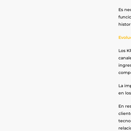
Es ne
funcio
histor
Evolu
Los K
canale
ingre
comp
La im
en los
En res
clien
tecnol
relac