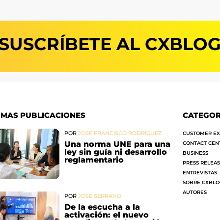
SUSCRÍBETE AL CXBLO
IMAS PUBLICACIONES
CATEGOR
POR
JOSÉ FRANCISCO RODRÍGUEZ
CUSTOMER EX
Una norma UNE para una
CONTACT CEN
ley sin guía ni desarrollo
BUSINESS
reglamentario
PRESS RELEA
ENTREVISTAS
SOBRE CXBL
AUTORES
POR
JOSÉ SERRANO
De la escucha a la
activación: el nuevo