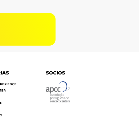
G
IAS
SOCIOS
PERIENCE
TER
SE
OG