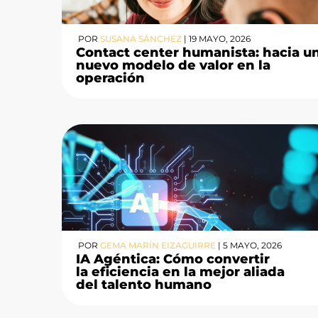
POR
SUSANA SÁNCHEZ
|
19 MAYO, 2026
Contact center humanista: hacia u
nuevo modelo de valor en la
operación
POR
GEMA MARÍN EIZAGUIRRE
|
5 MAYO, 2026
IA Agéntica: Cómo convertir
la eficiencia en la mejor aliada
del talento humano