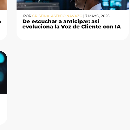
POR
CRISTINA ASENJO NAVAZO
|
7 MAYO, 2026
n
De escuchar a anticipar: así
evoluciona la Voz de Cliente con IA