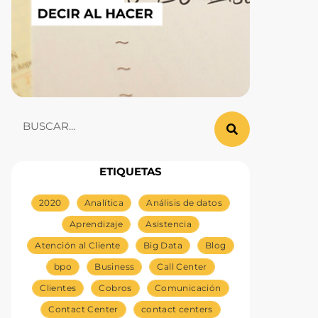
ETIQUETAS
2020
Analítica
Análisis de datos
Aprendizaje
Asistencia
Atención al Cliente
Big Data
Blog
bpo
Business
Call Center
Clientes
Cobros
Comunicación
Contact Center
contact centers