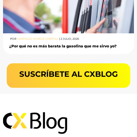
POR
SANTIAGO MUÑOZ-CHÁPULI
|
2 JULIO, 2026
¿Por qué no es más barata la gasolina que me sirvo yo?
SUSCRÍBETE AL CXBLOG