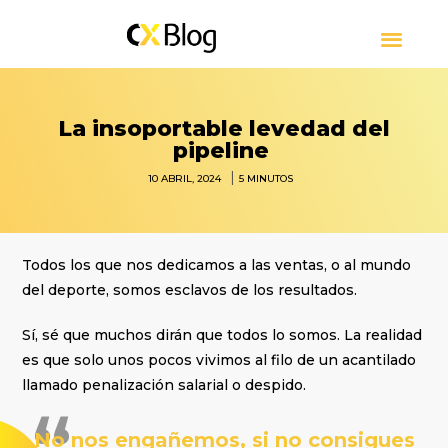
CUSTOMER EXPERIENCE
CONTACT CENTER
PRESS RELEASE
SOBRE CXBLOG
La insoportable levedad del
pipeline
|
10 ABRIL, 2024
5
MINUTOS
Todos los que nos dedicamos a las ventas, o al mundo
del deporte, somos esclavos de los resultados.
Sí, sé que muchos dirán que todos lo somos. La realidad
es que solo unos pocos vivimos al filo de un acantilado
llamado penalización salarial o despido.
No nos engañemos, si no consigues