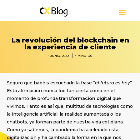
CUSTOMER EXPERIENCE
CONTACT CENTER
PRESS RELEASE
SOBRE CXBLOG
La revolución del blockchain en
la experiencia de cliente
|
14 JUNIO, 2022
4
MINUTOS
Seguro que habéis escuchado la frase “
el futuro es hoy
”.
Esta afirmación nunca fue tan cierta como en el
momento de profunda
transformación digital
que
vivimos. Tanto es así que, multitud de tecnologías como
la inteligencia artificial, la realidad aumentada o los
chatbots, ya forman parte de nuestra vida cotidiana.
Como ya sabemos, la pandemia ha acelerado esta
digitalización y ha cambiado la forma en la que nos