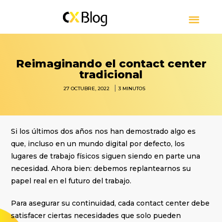
CUSTOMER EXPERIENCE
CONTACT CENTER
PRESS RELEASE
SOBRE CXBLOG
Reimaginando el contact center
tradicional
|
27 OCTUBRE, 2022
3
MINUTOS
Si los últimos dos años nos han demostrado algo es
que, incluso en un mundo digital por defecto, los
lugares de trabajo físicos siguen siendo en parte una
necesidad. Ahora bien: debemos replantearnos su
papel real en el futuro del trabajo.
Para asegurar su continuidad, cada contact center debe
satisfacer ciertas necesidades que solo pueden