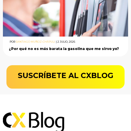
POR
SANTIAGO MUÑOZ-CHÁPULI
|
2 JULIO, 2026
¿Por qué no es más barata la gasolina que me sirvo yo?
SUSCRÍBETE AL CXBLOG