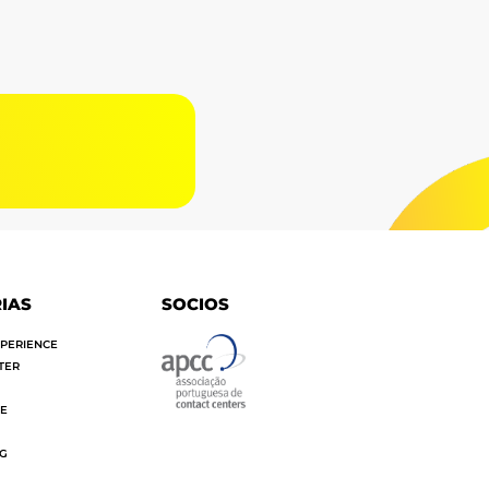
G
IAS
SOCIOS
PERIENCE
TER
SE
OG