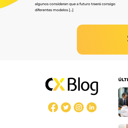
algunos consideran que a futuro traerá consigo
diferentes modelos […]
ÚLT