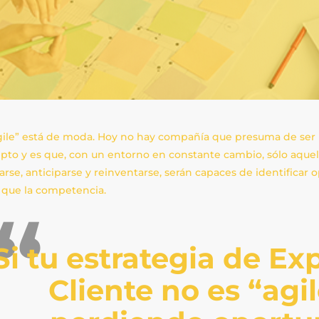
gile” está de moda. Hoy no hay compañía que presuma de ser 
pto y es que, con un entorno en constante cambio, sólo aque
arse, anticiparse y reinventarse, serán capaces de identificar
z que la competencia.
Si tu estrategia de Ex
Cliente no es “agi