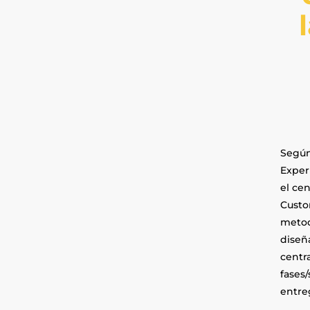
Según 
Exper
el cen
Custo
metodo
diseñ
centra
fases
entre