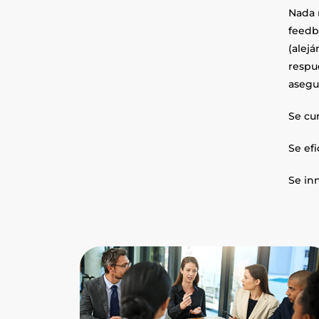
Nada 
feedb
(alej
respu
asegu
Se cur
Se efi
Se inn