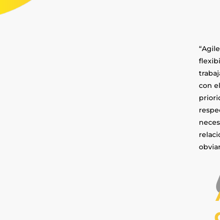
“Agil
flexib
traba
con e
prior
respec
necesa
relac
obvia