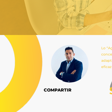
Lo “A
conce
adapt
efica
COMPARTIR