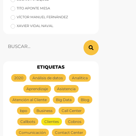
TITO APONTE MESA
VÍCTOR MANUEL FERNÁNDEZ
XAVIER VIDAL NAVAL
ETIQUETAS
2020
Análisis de datos
Analítica
Aprendizaje
Asistencia
Atención al Cliente
Big Data
Blog
bpo
Business
Call Center
Callbots
Clientes
Cobros
Comunicación
Contact Center