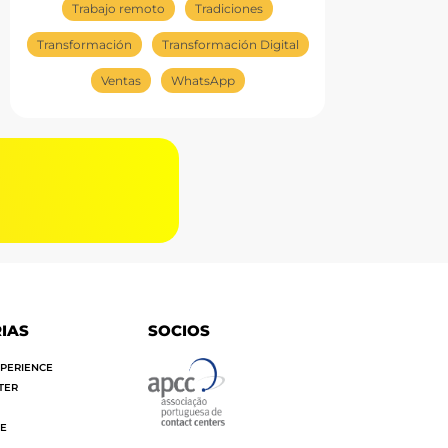
Trabajo remoto
Tradiciones
Transformación
Transformación Digital
Ventas
WhatsApp
G
IAS
SOCIOS
PERIENCE
TER
SE