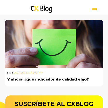
CUSTOMER EXPERIE
CONTACT CENTER
PRESS RELEASE
SOBRE CXBLOG
POR
LAURENT ETCHEVERRY
Y ahora, ¿qué indicador de calidad elijo?
SUSCRÍBETE AL CXBLOG