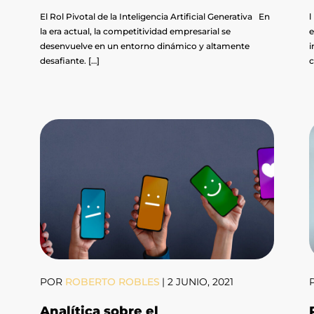
El Rol Pivotal de la Inteligencia Artificial Generativa En
l
la era actual, la competitividad empresarial se
e
desenvuelve en un entorno dinámico y altamente
i
desafiante. […]
c
POR
ROBERTO ROBLES
|
2 JUNIO, 2021
Analítica sobre el