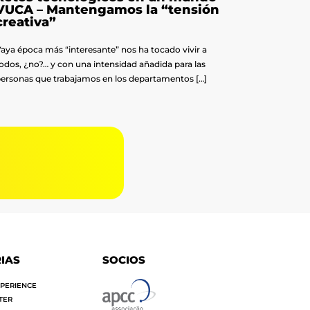
VUCA – Mantengamos la “tensión
creativa”
aya época más “interesante” nos ha tocado vivir a
odos, ¿no?… y con una intensidad añadida para las
ersonas que trabajamos en los departamentos […]
G
IAS
SOCIOS
PERIENCE
TER