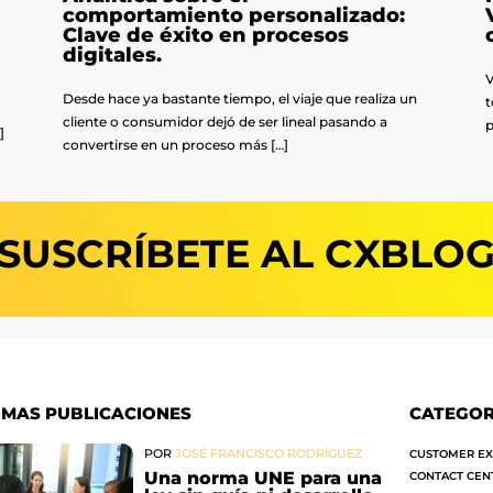
comportamiento personalizado:
n
Clave de éxito en procesos
digitales.
V
Desde hace ya bastante tiempo, el viaje que realiza un
t
cliente o consumidor dejó de ser lineal pasando a
p
]
convertirse en un proceso más […]
SUSCRÍBETE AL CXBLO
IMAS PUBLICACIONES
CATEGOR
POR
JOSÉ FRANCISCO RODRÍGUEZ
CUSTOMER EX
Una norma UNE para una
CONTACT CEN