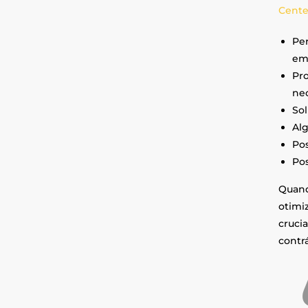
Cente
Per
em
Pro
nec
Sol
Alg
Pos
Pos
Quand
otimi
cruci
contrá