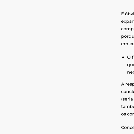
É óbvi
expan
compl
porqu
em co
O f
que
nec
A res
concl
(seri
també
os co
Conce