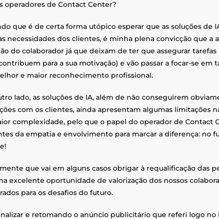
s operadores de Contact Center?
do que é de certa forma utópico esperar que as soluções de 
às necessidades dos clientes, é minha plena convicção que a a
ão do colaborador já que deixam de ter que assegurar tarefas 
contribuem para a sua motivação) e vão passar a focar-se em 
lhor e maior reconhecimento profissional.
utro lado, as soluções de IA, além de não conseguirem obvi
ações com os clientes, ainda apresentam algumas limitações 
ior complexidade, pelo que o papel do operador de Contact Ce
ntes da empatia e envolvimento para marcar a diferença: no fu
e!
mente que vai em alguns casos obrigar à requalificação das p
ma excelente oportunidade de valorização dos nossos colabor
ados para os desafios do futuro.
inalizar e retomando o anúncio publicitário que referi logo no 