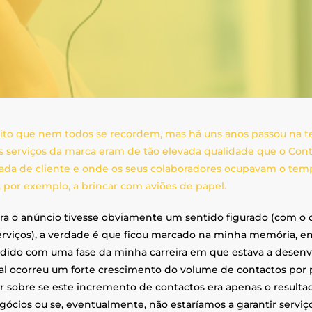
ito que nem todos se recordem, mas há uns anos passou na te
s serviços da marca eram de tão elevada qualidade que o Cont
da de cliente e onde os seus colaboradores ocupavam o tempo
 por exemplo, a brincar com aviões de papel.
a o anúncio tivesse obviamente um sentido figurado (com o o
erviços), a verdade é que ficou marcado na minha memória, em
idido com uma fase da minha carreira em que estava a desenv
al ocorreu um forte crescimento do volume de contactos por p
tir sobre se este incremento de contactos era apenas o resul
gócios ou se, eventualmente, não estaríamos a garantir serviço