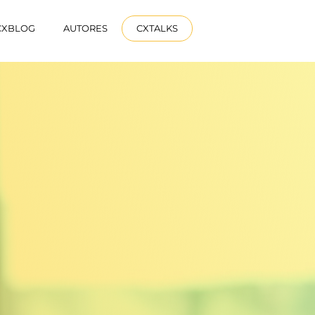
PORTUG
CXBLOG
AUTORES
CXTALKS
UÊS