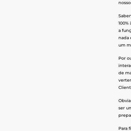
nosso
Saben
100% 
a funç
nada 
um me
Por o
inter
de ma
verte
Client
Obvia
ser u
prepar
Para f