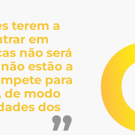
es terem a
ntrar em
as não será
 não estão a
compete para
r, de modo
idades dos