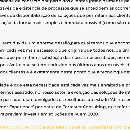
sidade de contacto por parte dos clientes (principalmente p
através da existência de processos que se antecipem às ocorrê
ravés da disponibilização de soluções que permitam aos client
mação da forma mais simples e imediata possível (como são ex
é, sem dúvida, um enorme desafio,para qual temos que encont
m cada vez mais escasso, o que origina que todos nós, de um 
ões que permitam a satisfação das nossas necessidades, no 
 possível, o que se tem traduzido nos últimos anos em níveis 
 dos clientes e é exatamente neste ponto que a tecnologia d
dade é que esta necessidade está cada vez mais enraizada e pr
ermos assistido, no nosso setor, à evolução das soluções de intel
o passado foram divulgados os resultados do estudo ‘AI-Infus
mer Experience’ por parte da Forrester Consulting, que referi
rs previam investir em soluções de IA em 2020.
enho qualquer dúvida que este tipo de soluções irá transformar