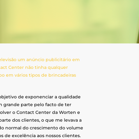
levisão um anúncio publicitário em
act Center não tinha qualquer
 em vários tipos de brincadeiras
bjetivo de exponenciar a qualidade
 grande parte pelo facto de ter
olver o Contact Center da Worten e
arte dos clientes, o que me levava a
tado normal do crescimento do volume
s de excelência aos nossos clientes.