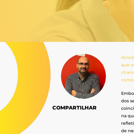
Acred
que o
chama
como,
Embor
dos s
COMPARTILHAR
coinc
na qu
refle
de ne