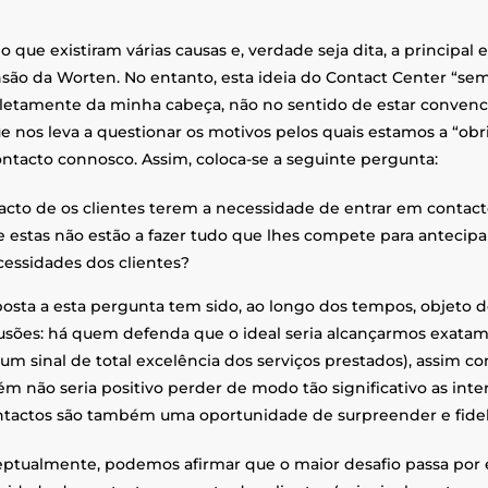
o que existiram várias causas e, verdade seja dita, a principal
são da Worten. No entanto, esta ideia do Contact Center “sem
etamente da minha cabeça, não no sentido de estar convencid
e nos leva a questionar os motivos pelos quais estamos a “obri
ntacto connosco. Assim, coloca-se a seguinte pergunta:
acto de os clientes terem a necessidade de entrar em contac
 estas não estão a fazer tudo que lhes compete para antecipar
essidades dos clientes?
posta a esta pergunta tem sido, ao longo dos tempos, objeto d
usões: há quem defenda que o ideal seria alcançarmos exatam
a um sinal de total excelência dos serviços prestados), assim
m não seria positivo perder de modo tão significativo as inter
ntactos são também uma oportunidade de surpreender e fideli
ptualmente, podemos afirmar que o maior desafio passa por 