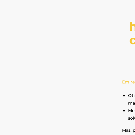
Em re
Oti
mai
Mel
sol
Mas, 