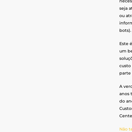
neces
seja 
ou at
infor
bots).
Este 
um be
soluç
custo
parte
A ver
anos t
do an
Custo
Cente
Não t