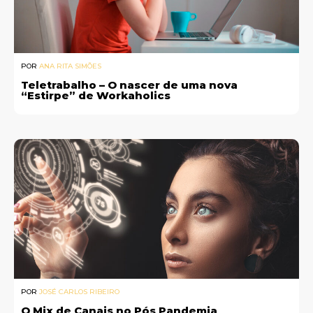
POR
ANA RITA SIMÕES
Teletrabalho – O nascer de uma nova
“Estirpe” de Workaholics
POR
JOSÉ CARLOS RIBEIRO
O Mix de Canais no Pós Pandemia