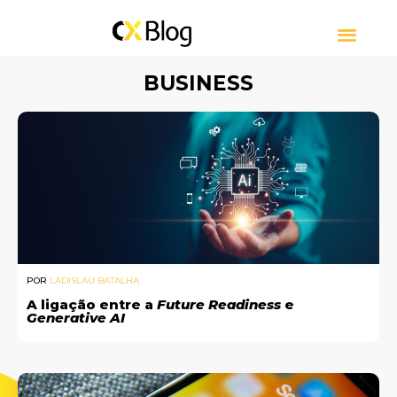
CUSTOMER EXPERIE
CONTACT CENTER
SOBRE CXBLOG
BUSINESS
POR
LADISLAU BATALHA
A ligação entre a
Future Readiness
e
Generative AI