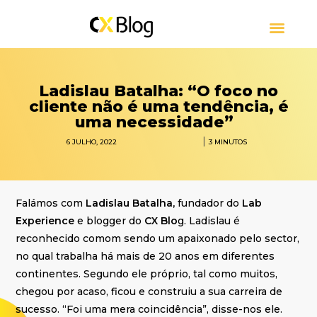
CUSTOMER EXPERIENCE
CONTACT CENTER
SOBRE CXBLOG
Ladislau Batalha: “O foco no
cliente não é uma tendência, é
uma necessidade”
|
6 JULHO, 2022
3
MINUTOS
Falámos com
Ladislau Batalha,
fundador do
Lab
Experience
e blogger do
CX Blo
g. Ladislau é
reconhecido comom sendo um apaixonado pelo sector,
no qual trabalha há mais de 20 anos em diferentes
continentes. Segundo ele próprio, tal como muitos,
chegou por acaso, ficou e construiu a sua carreira de
sucesso. “Foi uma mera coincidência”, disse-nos ele.