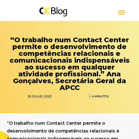
CUSTOMER EXPERIENCE
CONTACT CENTER
SOBRE CXBLOG
“O trabalho num Contact Center
permite o desenvolvimento de
competências relacionais e
comunicacionais indispensáveis
ao sucesso em qualquer
atividade profissional.” Ana
Gonçalves, Secretária Geral da
APCC
|
26 JULHO, 2023
4
MINUTOS
“O trabalho num Contact Center permite o
desenvolvimento de competências relacionais e
comunicacionais indispensáveis ao sucesso em