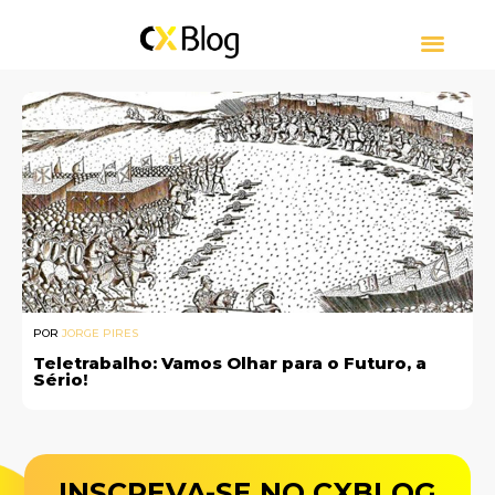
CUSTOMER EXPERIE
CONTACT CENTER
SOBRE CXBLOG
POR
JORGE PIRES
Teletrabalho: Vamos Olhar para o Futuro, a
Sério!
INSCREVA-SE NO CXBLOG