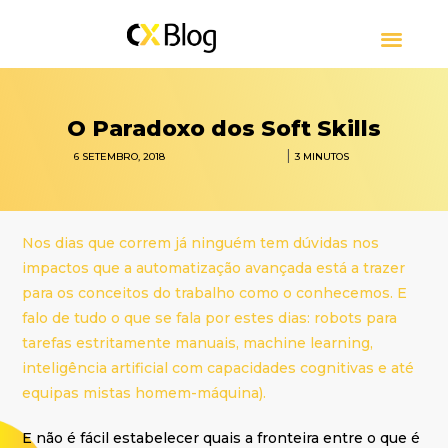
CUSTOMER EXPERIENCE
CONTACT CENTER
SOBRE CXBLOG
O Paradoxo dos Soft Skills
|
6 SETEMBRO, 2018
3
MINUTOS
Nos dias que correm já ninguém tem dúvidas nos
impactos que a automatização avançada está a trazer
para os conceitos do trabalho como o conhecemos. E
falo de tudo o que se fala por estes dias: robots para
tarefas estritamente manuais, machine learning,
inteligência artificial com capacidades cognitivas e até
equipas mistas homem-máquina).
E não é fácil estabelecer quais a fronteira entre o que é