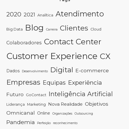
Atendimento
2020
2021
Analítica
Blog
Clientes
Big Data
Cloud
Carreira
Contact Center
Colaboradores
Customer Experience
CX
Digital
E-commerce
Dados
Desenvolvimento
Empresas
Experiência
Equipas
Inteligência Artificial
Futuro
GoContact
Objetivos
Nova Realidade
Liderança
Marketing
Omnicanal
Online
Organizações
Outsourcing
Pandemia
Perfeição
reconhecimento